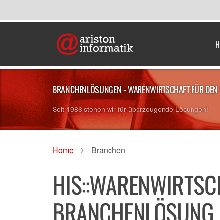
H
BRANCHENLÖSUNGEN - WARENWIRTSCHAFT FÜR DEN 
Seit 1986 stehen wir für überzeugende Lösungen!
Home
Branchen
HIS::WARENWIRTSCH
BRANCHENLÖSUNG