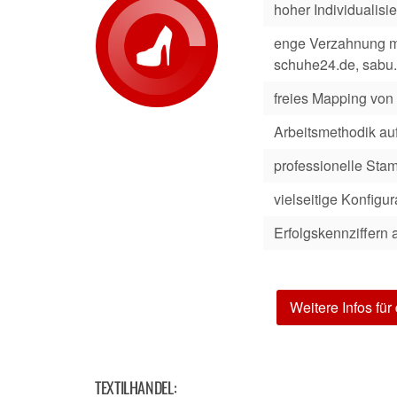
hoher Individualisi
enge Verzahnung m
schuhe24.de, sabu
freies Mapping von 
Arbeitsmethodik auf
professionelle St
vielseitige Konfigur
Erfolgskennziffern 
Weitere Infos fü
TEXTILHANDEL: