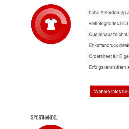
hohe Anforderung a
vollintegriertes EDI
Quellenauszeichn
Etikettendruck dire
Ordersheet für Eig
Erfolgskennziffern
Weitere Infos für
SPORTHANDEL: