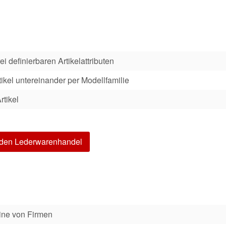
i definierbaren Artikelattributen
ikel untereinander per Modellfamilie
rtikel
r den Lederwarenhandel
ine von Firmen